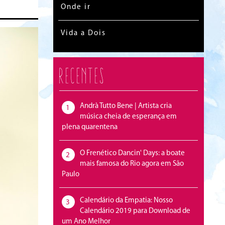
Onde ir
Vida a Dois
Recentes
Andrà Tutto Bene | Artista cria
1
música cheia de esperança em
plena quarentena
O Frenético Dancin' Days: a boate
2
mais famosa do Rio agora em São
Paulo
Calendário da Empatia: Nosso
3
Calendário 2019 para Download de
um Ano Melhor