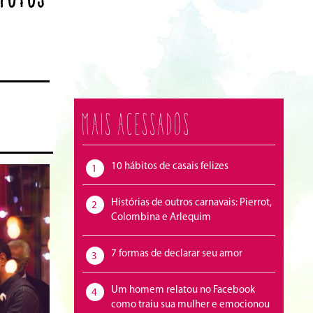
Mais acessados
10 hábitos de casais felizes
1
Histórias de outros carnavais: Pierrot,
2
Colombina e Arlequim
7 formas de declarar seu amor
3
Um homem relatou no Facebook
4
como traiu sua mulher e emocionou