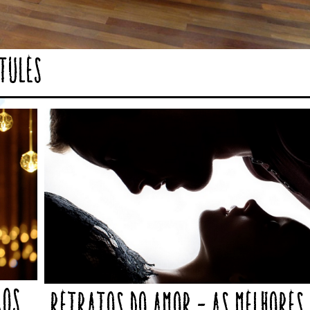
 tules
aos
Retratos do Amor – As melhores