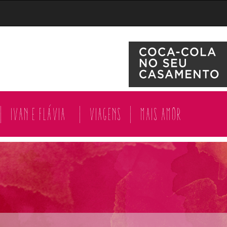
|
Ivan e Flávia
|
Viagens
|
Mais amor