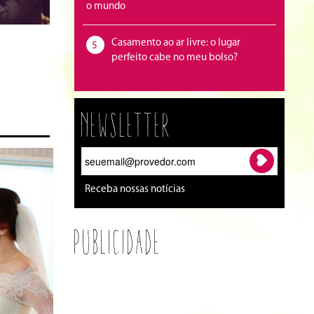
o mundo
Casamento ao ar livre: o lugar
5
perfeito cabe no meu bolso?
Newsletter
Receba nossas notícias
Publicidade