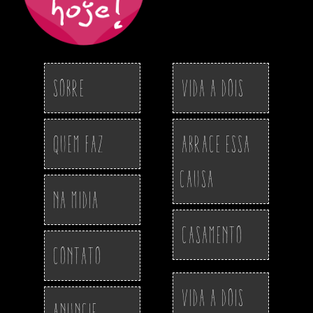
Sobre
Vida a Dois
Quem Faz
Abrace essa
Causa
Na Midia
Casamento
Contato
Vida a Dois
Anuncie