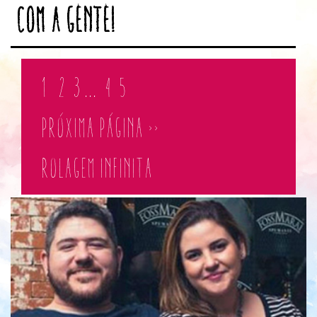
com a gente!
1
2
3
...
4
5
PRÓXIMA PÁGINA >>
ROLAGEM INFINITA