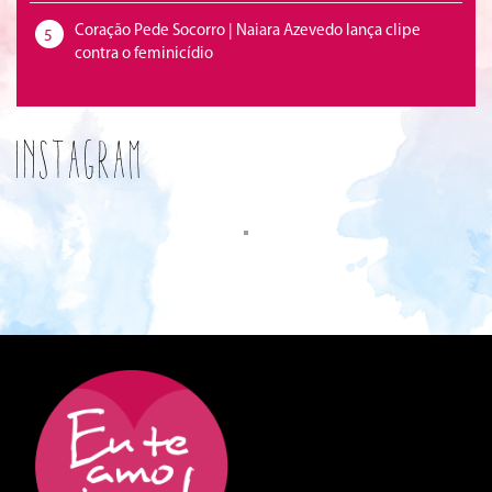
Coração Pede Socorro | Naiara Azevedo lança clipe
5
contra o feminicídio
Instagram