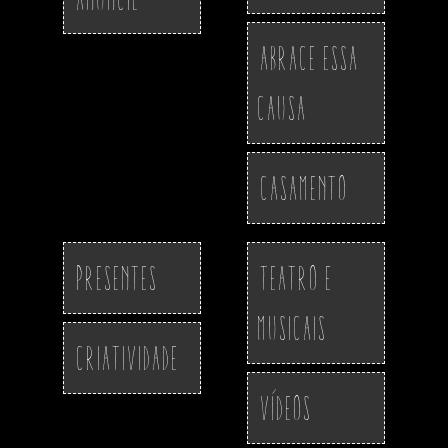
Abrace essa
Causa
Casamento
Presentes
Teatro e
Musicais
Criatividade
Vídeos