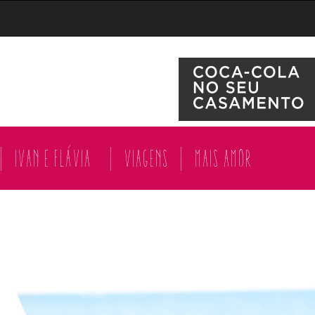
|
Ivan e Flávia
|
Viagens
|
Mais amor