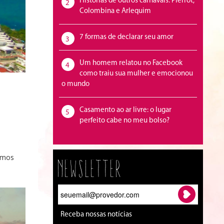
Histórias de outros carnavais: Pierrot,
2
Colombina e Arlequim
7 formas de declarar seu amor
3
Um homem relatou no Facebook
4
como traiu sua mulher e emocionou
o mundo
Casamento ao ar livre: o lugar
5
perfeito cabe no meu bolso?
emos
Newsletter
Receba nossas notícias