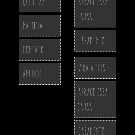
Quem Faz
Abrace essa
Causa
Na Midia
Casamento
Contato
Vida a Dois
Anuncie
Abrace essa
Causa
Casamento