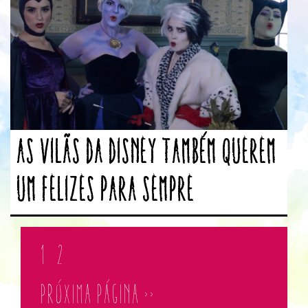
As vilãs da Disney também querem
um Felizes para Sempre
1
2
PRÓXIMA PÁGINA >>