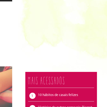
Mais acessados
10 hábitos de casais felizes
1