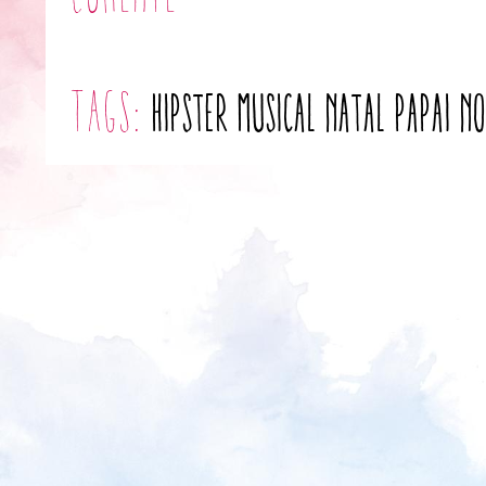
tags:
hipster
musical
natal
papai n