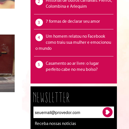
Histórias de outros carnavais: Pierrot,
2
Colombina e Arlequim
7 formas de declarar seu amor
3
Um homem relatou no Facebook
4
como traiu sua mulher e emocionou
o mundo
Casamento ao ar livre: o lugar
5
perfeito cabe no meu bolso?
Newsletter
Receba nossas notícias