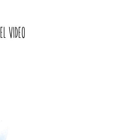
oel
video