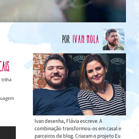
por
Ivan Mola
cais
trilha
nguagem
Ivan desenha, Flávia escreve. A
combinação transformou-os em casal e
parceiros de blog. Criaram o projeto Eu