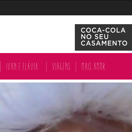
|
Ivan e Flávia
|
Viagens
|
Mais amor