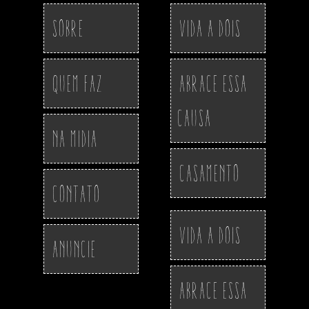
Sobre
Vida a Dois
Quem Faz
Abrace essa
Causa
Na Midia
Casamento
Contato
Vida a Dois
Anuncie
Abrace essa