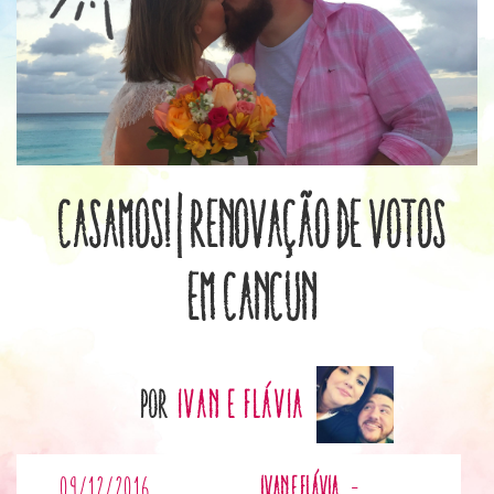
Casamos! | Renovação de votos
em Cancun
por
Ivan e Flávia
09/12/2016
Ivan e Flávia
-