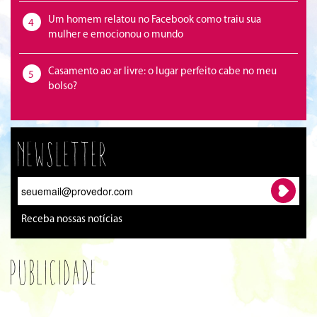
Um homem relatou no Facebook como traiu sua
4
mulher e emocionou o mundo
Casamento ao ar livre: o lugar perfeito cabe no meu
5
bolso?
Newsletter
Receba nossas notícias
Publicidade