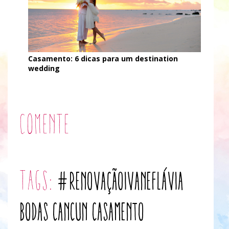
Casamento: 6 dicas para um destination
wedding
Comente
tags:
#RenovaçãoIvanEFlávia
bodas
cancun
casamento