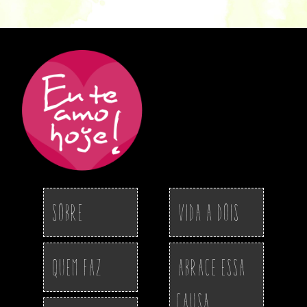
Sobre
Vida a Dois
Quem Faz
Abrace essa
Causa