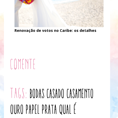
Renovação de votos no Caribe: os detalhes
Comente
tags:
bodas
casado
casamento
ouro
papel
prata
qual é