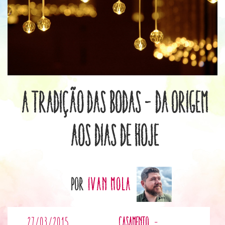
A tradição das bodas – Da origem
aos dias de hoje
por
Ivan Mola
27/03/2015
Casamento
-