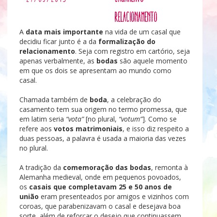
Relacionamento
A
data mais importante
na vida de um casal que
decidiu ficar junto é a da
formalização do
relacionamento
. Seja com registro em cartório, seja
apenas verbalmente, as
bodas
são aquele momento
em que os dois se apresentam ao mundo como
casal.
Chamada também de
boda
, a celebração do
casamento tem sua origem no termo promessa, que
em latim seria
“vota”
[no plural,
“votum”
]. Como se
refere aos
votos matrimoniais
, e isso diz respeito a
duas pessoas, a palavra é usada a maioria das vezes
no plural.
A tradição da
comemoração das bodas
, remonta à
Alemanha medieval, onde em pequenos povoados,
os
casais que completavam 25 e 50 anos de
união
eram presenteados por amigos e vizinhos com
coroas, que parabenizavam o casal e desejava boa
sorte, além de reforçar o desejo que continuassem