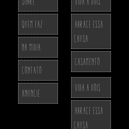
Sobre
Vida a Dois
Quem Faz
Abrace essa
Causa
Na Midia
Casamento
Contato
Vida a Dois
Anuncie
Abrace essa
Causa