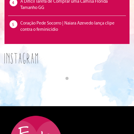
A Difícil Tarefa de Comprar uma Camisa Florida
4
Tamanho GG
Coração Pede Socorro | Naiara Azevedo lança clipe
5
contra o feminicídio
Instagram