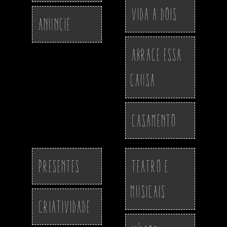
Vida a Dois
Anuncie
Abrace essa
Causa
Casamento
Presentes
Teatro e
Musicais
Criatividade