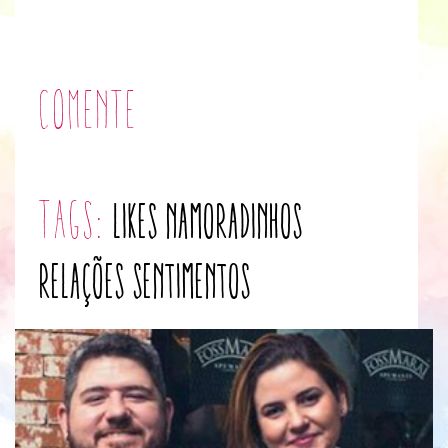
Comente
tags:
likes
namoradinhos
relações
sentimentos