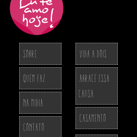
Sobre
Vida a Dois
Quem Faz
Abrace essa
Causa
Na Midia
Casamento
Contato