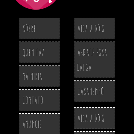
Sobre
Vida a Dois
Quem Faz
Abrace essa
Causa
Na Midia
Casamento
Contato
Vida a Dois
Anuncie