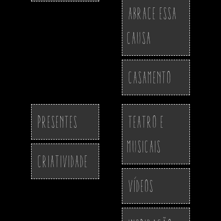
Abrace essa
Causa
Casamento
Presentes
Teatro e
Musicais
Criatividade
Vídeos