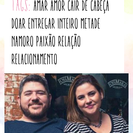
tags:
amar
amor
cair de cabeça
doar
entregar
inteiro
metade
namoro
paixão
relação
relacionamento