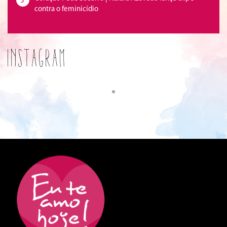
5
contra o feminicídio
Instagram