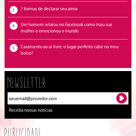
7 formas de declarar seu amor
3
Um homem relatou no Facebook como traiu sua
4
mulher e emocionou o mundo
Casamento ao ar livre: o lugar perfeito cabe no meu
5
bolso?
Newsletter
Receba nossas notícias
Publicidade