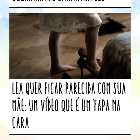
Lea quer ficar parecida com sua
mãe: Um vídeo que é um tapa na
cara