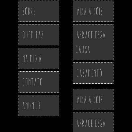
Sobre
Vida a Dois
Quem Faz
Abrace essa
Causa
Na Midia
Casamento
Contato
Vida a Dois
Anuncie
Abrace essa