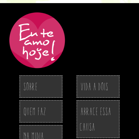
Sobre
Vida a Dois
Quem Faz
Abrace essa
Causa
Na Midia