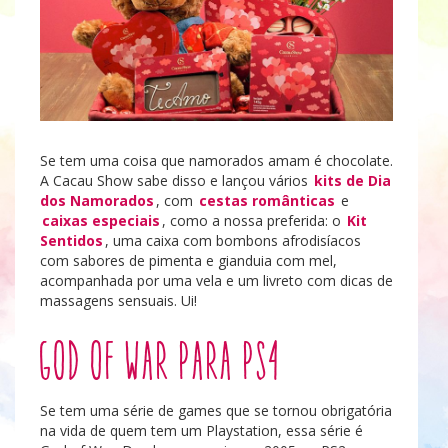
Se tem uma coisa que namorados amam é chocolate.
A Cacau Show sabe disso e lançou vários
kits de Dia
dos Namorados
, com
cestas românticas
e
caixas especiais
, como a nossa preferida: o
Kit
Sentidos
, uma caixa com bombons afrodisíacos
com sabores de pimenta e gianduia com mel,
acompanhada por uma vela e um livreto com dicas de
massagens sensuais. Ui!
God of War para PS4
Se tem uma série de games que se tornou obrigatória
na vida de quem tem um Playstation, essa série é