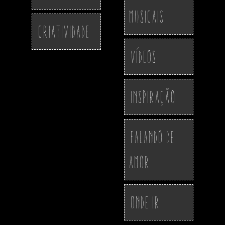
Musicais
Criatividade
Vídeos
Inspiração
Falando de
Amor
Onde ir