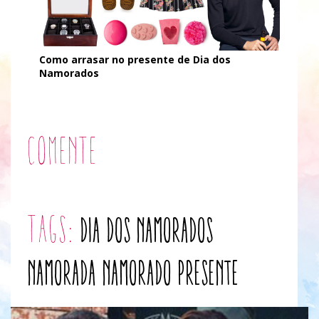
Como arrasar no presente de Dia dos
Namorados
Comente
tags:
dia dos namorados
namorada
namorado
presente