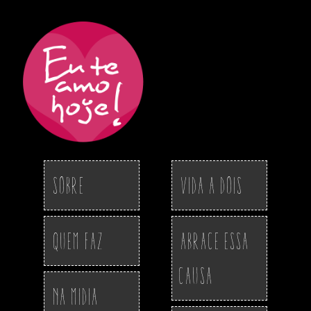
Sobre
Vida a Dois
Quem Faz
Abrace essa
Causa
Na Midia