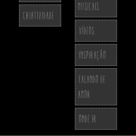
Musicais
Criatividade
Vídeos
Inspiração
Falando de
Amor
Onde ir