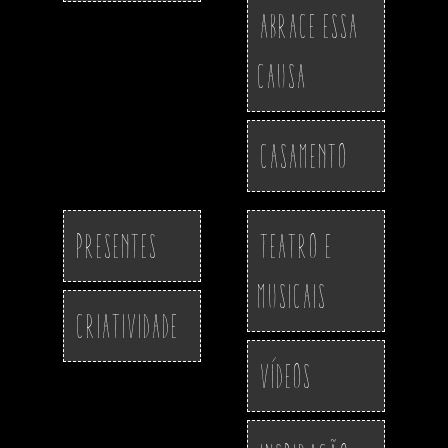
Abrace essa
Causa
Casamento
Presentes
Teatro e
Musicais
Criatividade
Vídeos