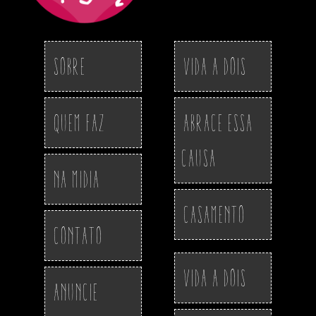
Sobre
Vida a Dois
Quem Faz
Abrace essa
Causa
Na Midia
Casamento
Contato
Vida a Dois
Anuncie