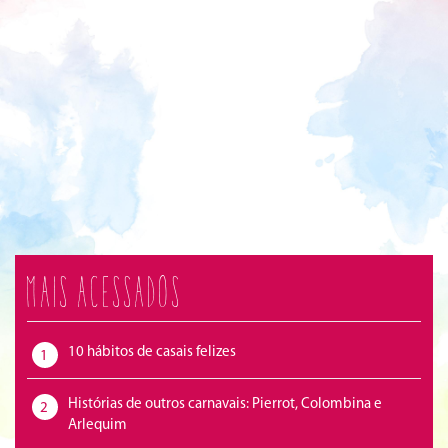
Mais acessados
10 hábitos de casais felizes
1
Histórias de outros carnavais: Pierrot, Colombina e
2
Arlequim