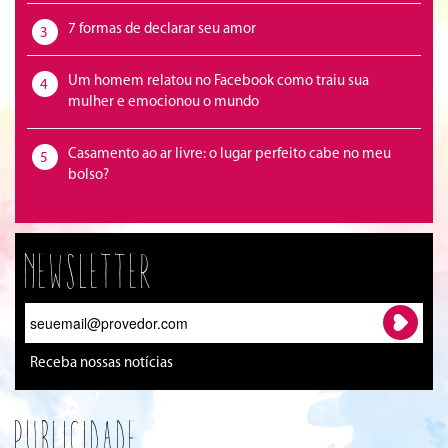
7 formas de declarar seu amor
3
Um homem relatou no Facebook como traiu sua
4
mulher e emocionou o mundo
Casamento ao ar livre: o lugar perfeito cabe no meu
5
bolso?
Newsletter
Receba nossas notícias
Publicidade