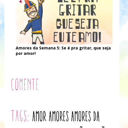
Amores da Semana 5: Se é pra gritar, que seja
por amor!
Comente
tags:
amor
amores
Amores da