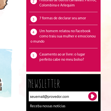
Histórias de outros carnavais: Pierrot,
2
Colombina e Arlequim
7 formas de declarar seu amor
3
Um homem relatou no Facebook
4
como traiu sua mulher e emocionou
o mundo
Casamento ao ar livre: o lugar
5
perfeito cabe no meu bolso?
Newsletter
Receba nossas notícias