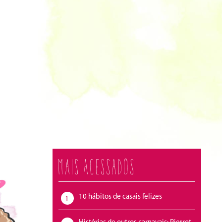
Mais acessados
10 hábitos de casais felizes
1