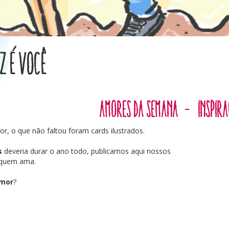
z é você
Amores da Semana
-
Inspir
 o que não faltou foram cards ilustrados.
s
deveria durar o ano todo, publicamos aqui nossos
 quem ama.
mor
?