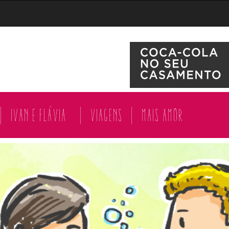
|
Ivan e Flávia
|
Viagens
|
Mais amor