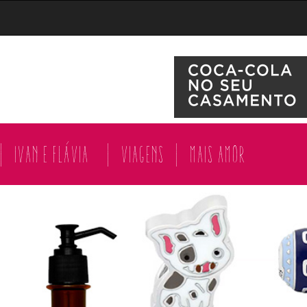
|
Ivan e Flávia
|
Viagens
|
Mais amor