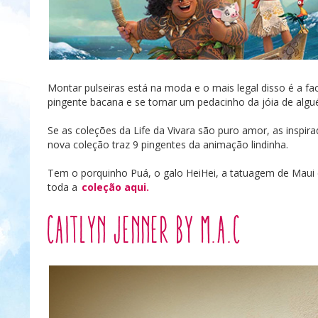
Montar pulseiras está na moda e o mais legal disso é a f
pingente bacana e se tornar um pedacinho da jóia de algu
Se as coleções da Life da Vivara são puro amor, as inspi
nova coleção traz 9 pingentes da animação lindinha.
Tem o porquinho Puá, o galo HeiHei, a tatuagem de Maui e
toda a
coleção aqui.
Caitlyn Jenner by M.A.C