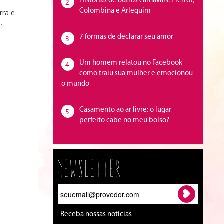
Histórias de outros carnavais: Pierrot,
2
Colombina e Arlequim
rra e
.
7 formas de declarar seu amor
3
Um homem relatou no Facebook
4
como traiu sua mulher e emocionou
o mundo
Casamento ao ar livre: o lugar
5
perfeito cabe no meu bolso?
Newsletter
Receba nossas notícias