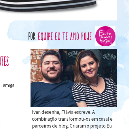
por
Equipe Eu te Amo Hoje
ntes
a, amiga
Ivan desenha, Flávia escreve. A
combinação transformou-os em casal e
parceiros de blog. Criaram o projeto Eu