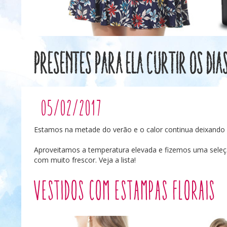
Presentes para ela curtir os dia
05/02/2017
Estamos na metade do verão e o calor continua deixando 
Aproveitamos a temperatura elevada e fizemos uma seleç
com muito frescor. Veja a lista!
Vestidos com estampas florais