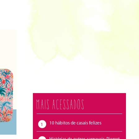
Mais acessados
10 hábitos de casais felizes
1