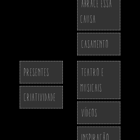
Abrace essa
Causa
Casamento
Presentes
Teatro e
Musicais
Criatividade
Vídeos
Inspiração