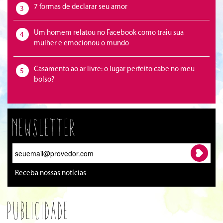
7 formas de declarar seu amor
3
Um homem relatou no Facebook como traiu sua
4
mulher e emocionou o mundo
Casamento ao ar livre: o lugar perfeito cabe no meu
5
bolso?
Newsletter
Receba nossas notícias
Publicidade