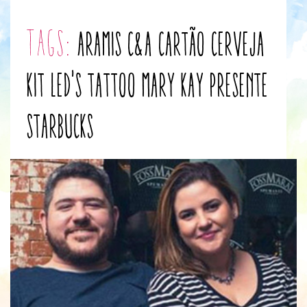
tags:
aramis
C&A
cartão
cerveja
kit
Led's Tattoo
mary kay
presente
starbucks