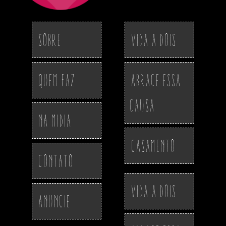
Sobre
Vida a Dois
Quem Faz
Abrace essa
Causa
Na Midia
Casamento
Contato
Vida a Dois
Anuncie