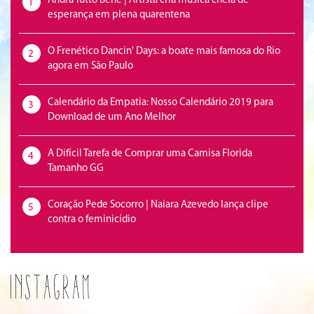
Andrà Tutto Bene | Artista cria música cheia de
1
esperança em plena quarentena
O Frenético Dancin' Days: a boate mais famosa do Rio
2
agora em São Paulo
Calendário da Empatia: Nosso Calendário 2019 para
3
Download de um Ano Melhor
A Difícil Tarefa de Comprar uma Camisa Florida
4
Tamanho GG
Coração Pede Socorro | Naiara Azevedo lança clipe
5
contra o feminicídio
Instagram