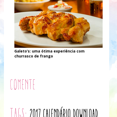
Galeto’s: uma ótima experiência com
churrasco de frango
Comente
tags:
2017
calendário
download