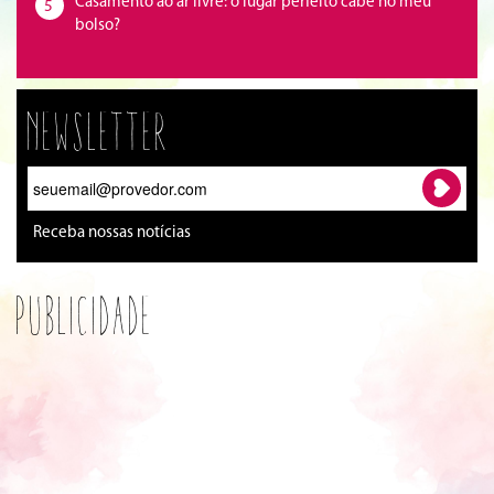
Casamento ao ar livre: o lugar perfeito cabe no meu
5
bolso?
Newsletter
Receba nossas notícias
Publicidade