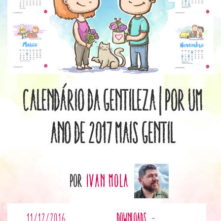
Calendário da Gentileza | Por um
ano de 2017 mais gentil
por
Ivan Mola
11/12/2016
Downloads
-