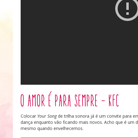
O Amor é para Sempre – KFC
Colocar
Your Song
de trilha sonora já é um convite para e
dança enquanto vão ficando mais novos. Acho que é um d
mesmo quando envelhecemos.