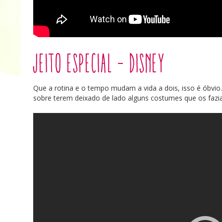
Jeito Especial – Disney
Que a rotina e o tempo mudam a vida a dois, isso é óbvio
sobre terem deixado de lado alguns costumes que os fazia