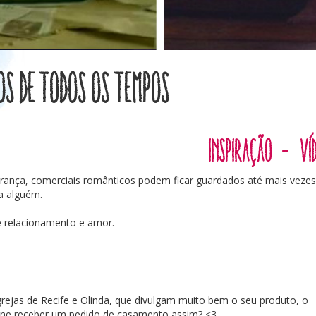
os de todos os tempos
Inspiração
-
Ví
ança, comerciais românticos podem ficar guardados até mais vezes,
a alguém.
 relacionamento e amor.
igrejas de Recife e Olinda, que divulgam muito bem o seu produto, o
ne receber um pedido de casamento assim? <3