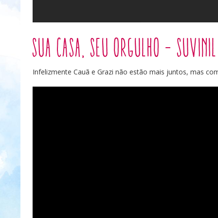
Sua casa, seu orgulho – Suvinil
Infelizmente Cauã e Grazi não estão mais juntos, mas com