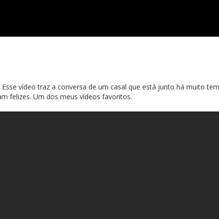
. Esse vídeo traz a conversa de um casal que está junto há muito te
m felizes. Um dos meus vídeos favoritos.