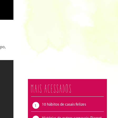
mpo,
Mais acessados
10 hábitos de casais felizes
1