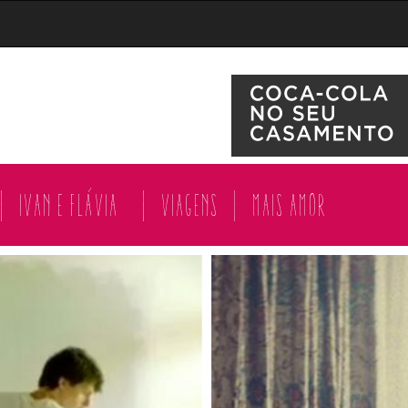
|
Ivan e Flávia
|
Viagens
|
Mais amor