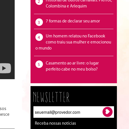
Histórias de outros carnavais: Pierrot,
2
Colombina e Arlequim
7 formas de declarar seu amor
3
Um homem relatou no Facebook
4
como traiu sua mulher e emocionou
o mundo
Casamento ao ar livre: o lugar
5
perfeito cabe no meu bolso?
Newsletter
osos
nesce
Receba nossas notícias