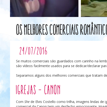
Os melhores comerciais romântic
24/07/2016
Se muitos comerciais são guardados com carinho na lembr
são vídeos facilmente usados para se dedicar/declarar par
Separamos alguns dos melhores comerciais que tratam de
Igrejas – Canon
Com
She
de Elvis Costello como trilha, imagens lindas de 
comercial da Canon tem um desfecho emocionante. Imagi