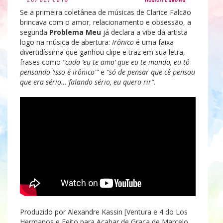
Se a primeira coletânea de músicas de Clarice Falcão
brincava com o amor, relacionamento e obsessão, a
segunda
Problema Meu
já declara a vibe da artista
logo na música de abertura:
Irônico
é uma faixa
divertidíssima que ganhou clipe e traz em sua letra,
frases como
“cada ‘eu te amo’ que eu te mando, eu tô
pensando ‘isso é irônico'”
e
“só de pensar que cê pensou
que era sério… falando sério, eu quero rir”
.
Produzido por Alexandre Kassin [Ventura e 4 do Los
Hermanos e Feito para Acabar de Graça de Marcelo