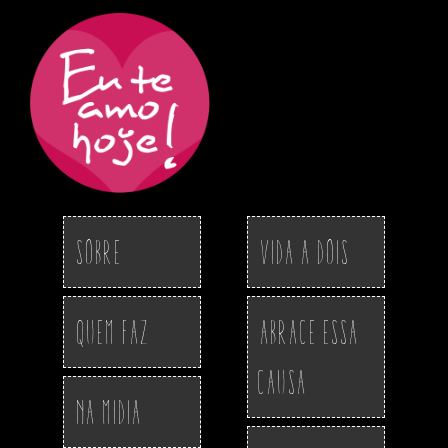
Sobre
Vida a Dois
Quem Faz
Abrace essa
Causa
Na Midia