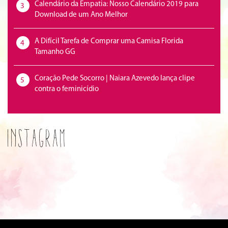
Calendário da Empatia: Nosso Calendário 2019 para
3
Download de um Ano Melhor
A Difícil Tarefa de Comprar uma Camisa Florida
4
Tamanho GG
Coração Pede Socorro | Naiara Azevedo lança clipe
5
contra o feminicídio
Instagram