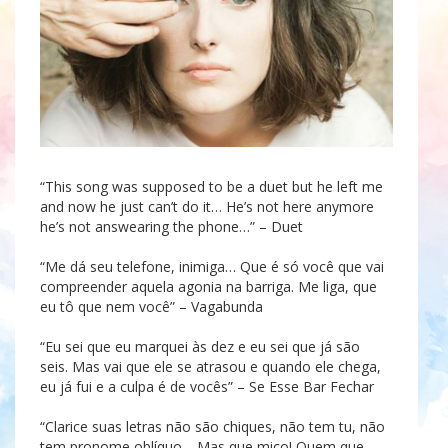
“This song was supposed to be a duet but he left me
and now he just can’t do it… He’s not here anymore
he’s not answearing the phone…” – Duet
“Me dá seu telefone, inimiga… Que é só você que vai
compreender aquela agonia na barriga. Me liga, que
eu tô que nem você” – Vagabunda
“Eu sei que eu marquei às dez e eu sei que já são
seis. Mas vai que ele se atrasou e quando ele chega,
eu já fui e a culpa é de vocês” – Se Esse Bar Fechar
“Clarice suas letras não são chiques, não tem tu, não
tem pronome oblíquo… Mas que mico! Quem que