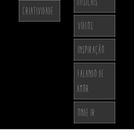
Musicais
Criatividade
Vídeos
Inspiração
Falando de
Amor
Onde ir