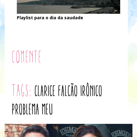
Playlist para o dia da saudade
Comente
tags:
clarice falcão
irônico
problema meu