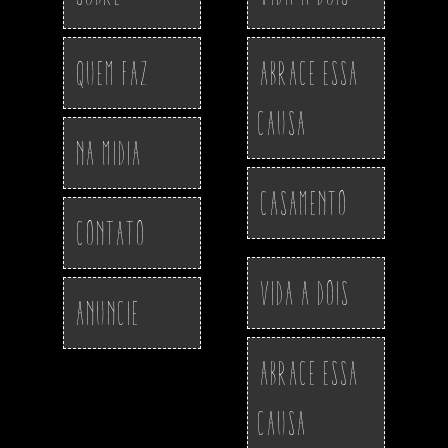
Quem Faz
Abrace essa
Causa
Na Midia
Casamento
Contato
Vida a Dois
Anuncie
Abrace essa
Causa