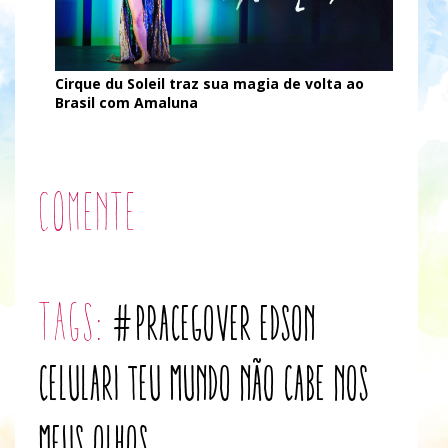
Cirque du Soleil traz sua magia de volta ao
Brasil com Amaluna
Comente
tags:
#PraCegoVer
Edson
Celulari
Teu Mundo Não Cabe Nos
Meus Olhos