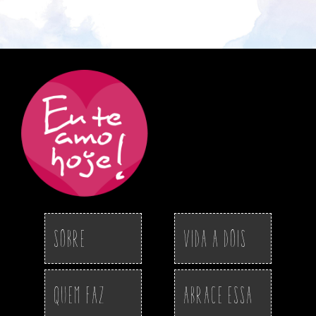
Sobre
Vida a Dois
Quem Faz
Abrace essa