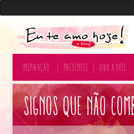
Inspiração
|
Presentes
|
Vida a Dois
signos que não com