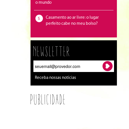
o mundo
Casamento ao ar livre: o lugar
5
perfeito cabe no meu bolso?
Newsletter
Receba nossas notícias
Publicidade