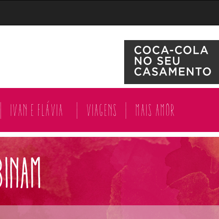
|
Ivan e Flávia
|
Viagens
|
Mais amor
binam