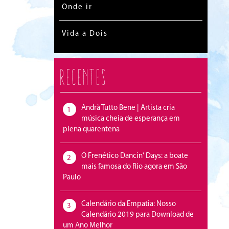
Onde ir
Vida a Dois
Recentes
Andrà Tutto Bene | Artista cria
1
música cheia de esperança em
plena quarentena
O Frenético Dancin' Days: a boate
2
mais famosa do Rio agora em São
Paulo
Calendário da Empatia: Nosso
3
Calendário 2019 para Download de
um Ano Melhor