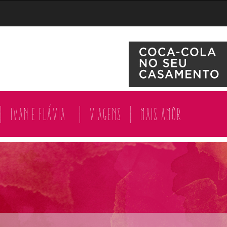
|
Ivan e Flávia
|
Viagens
|
Mais amor