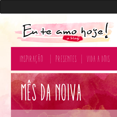
Inspiração
|
Presentes
|
Vida a Dois
mês da noiva