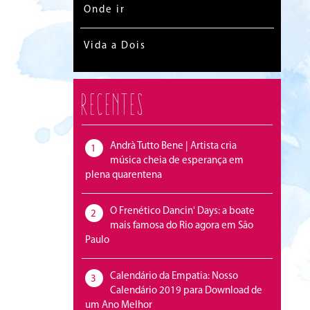
Onde ir
Vida a Dois
Recentes
Andrà Tutto Bene | Artista cria
1
música cheia de esperança em
plena quarentena
O Frenético Dancin' Days: a boate
2
mais famosa do Rio agora em São
Paulo
Calendário da Empatia: Nosso
3
Calendário 2019 para Download de
um Ano Melhor