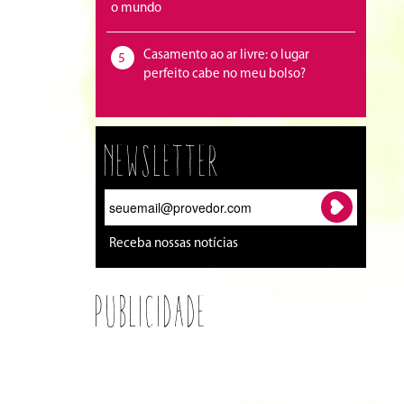
o mundo
Casamento ao ar livre: o lugar
5
perfeito cabe no meu bolso?
Newsletter
Receba nossas notícias
Publicidade