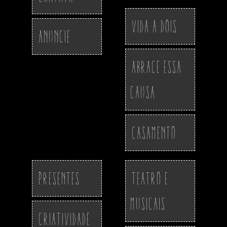
Vida a Dois
Anuncie
Abrace essa
Causa
Casamento
Presentes
Teatro e
Musicais
Criatividade