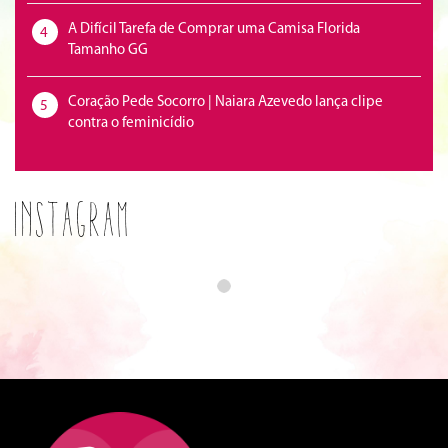
A Difícil Tarefa de Comprar uma Camisa Florida
4
Tamanho GG
Coração Pede Socorro | Naiara Azevedo lança clipe
5
contra o feminicídio
Instagram