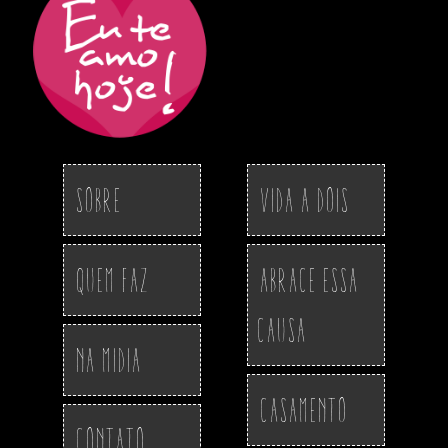
Sobre
Vida a Dois
Quem Faz
Abrace essa
Causa
Na Midia
Casamento
Contato