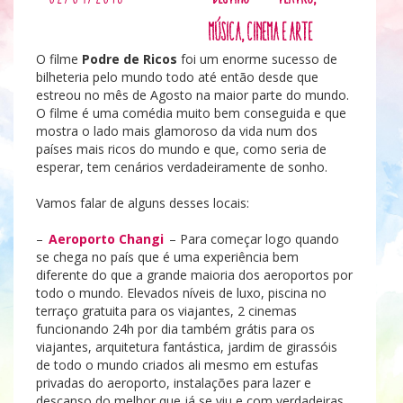
música, cinema e arte
O filme
Podre de Ricos
foi um enorme sucesso de
bilheteria pelo mundo todo até então desde que
estreou no mês de Agosto na maior parte do mundo.
O filme é uma comédia muito bem conseguida e que
mostra o lado mais glamoroso da vida num dos
países mais ricos do mundo e que, como seria de
esperar, tem cenários verdadeiramente de sonho.
Vamos falar de alguns desses locais:
–
Aeroporto Changi
– Para começar logo quando
se chega no país que é uma experiência bem
diferente do que a grande maioria dos aeroportos por
todo o mundo. Elevados níveis de luxo, piscina no
terraço gratuita para os viajantes, 2 cinemas
funcionando 24h por dia também grátis para os
viajantes, arquitetura fantástica, jardim de girassóis
de todo o mundo criados ali mesmo em estufas
privadas do aeroporto, instalações para lazer e
descanso do melhor que já se viu e com verdadeiras