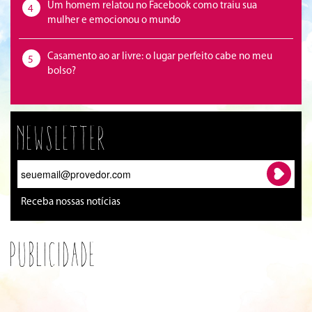
Um homem relatou no Facebook como traiu sua
4
mulher e emocionou o mundo
Casamento ao ar livre: o lugar perfeito cabe no meu
5
bolso?
Newsletter
Receba nossas notícias
Publicidade