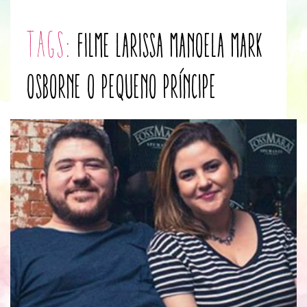
tags:
filme
Larissa Manoela
Mark
Osborne
O Pequeno Príncipe