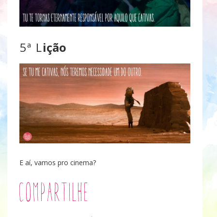
5ª L
ição
E aí, vamos pro cinema?
Compartilhe