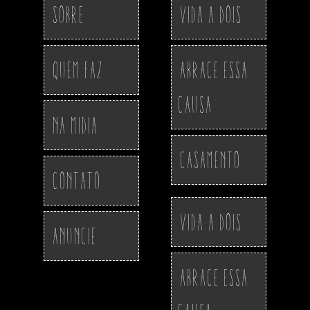
Sobre
Vida a Dois
Quem Faz
Abrace essa
Causa
Na Midia
Casamento
Contato
Vida a Dois
Anuncie
Abrace essa