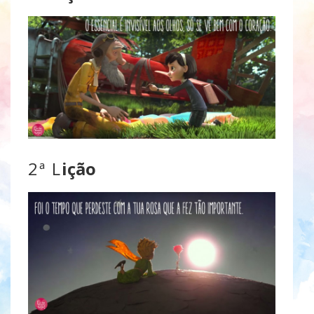
2ª L
ição