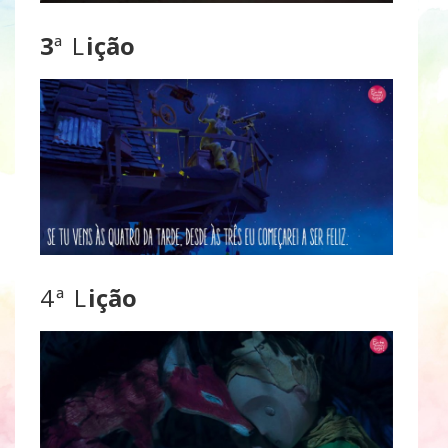
3
ª L
ição
4ª L
ição