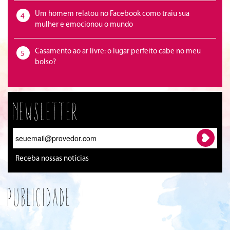
Um homem relatou no Facebook como traiu sua
4
mulher e emocionou o mundo
Casamento ao ar livre: o lugar perfeito cabe no meu
5
bolso?
Newsletter
Receba nossas notícias
Publicidade