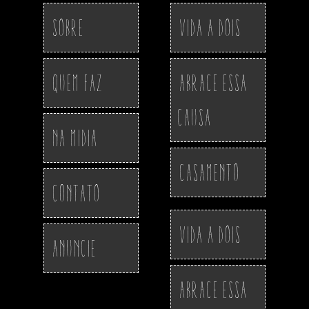
Sobre
Vida a Dois
Quem Faz
Abrace essa
Causa
Na Midia
Casamento
Contato
Vida a Dois
Anuncie
Abrace essa