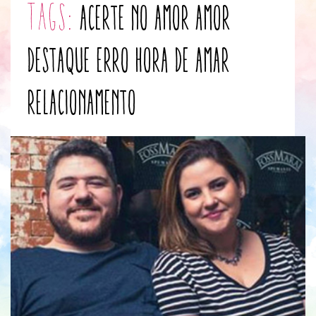
tags:
acerte no amor
amor
destaque
erro
hora de amar
relacionamento