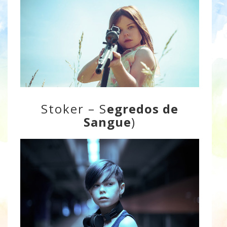
Stoker – S
egredos de
Sangue
)