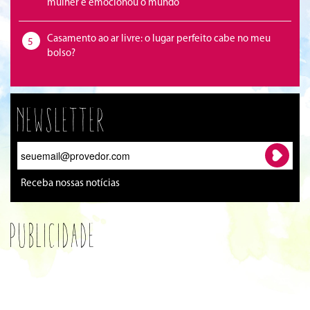
mulher e emocionou o mundo
Casamento ao ar livre: o lugar perfeito cabe no meu
5
bolso?
Newsletter
Receba nossas notícias
Publicidade