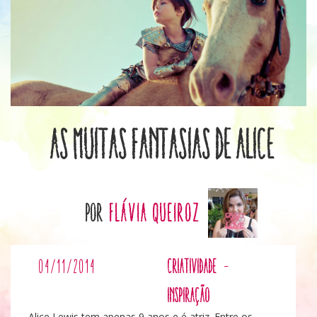
As muitas fantasias de Alice
por
Flávia Queiroz
04/11/2014
Criatividade
-
Inspiração
Alice Lewis tem apenas 9 anos e é atriz. Entre os