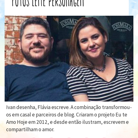
fotos
leite
personagem
Ivan desenha, Flávia escreve. A combinação transformou-
os em casal e parceiros de blog. Criaram o projeto Eu te
Amo Hoje em 2012, e desde então ilustram, escrevem e
compartilham o amor.