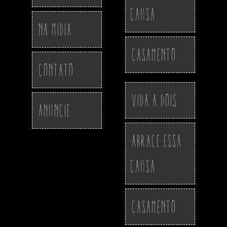
Causa
Na Midia
Casamento
Contato
Vida a Dois
Anuncie
Abrace essa
Causa
Casamento