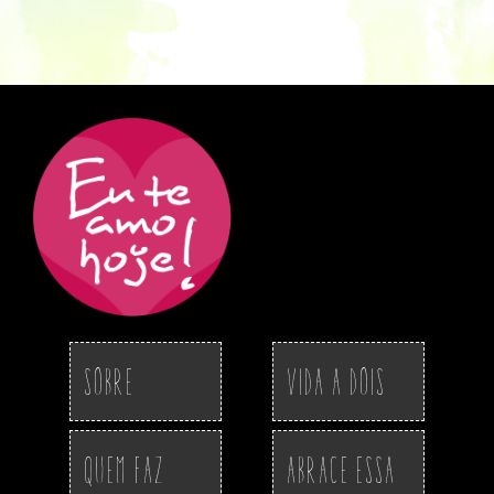
Sobre
Vida a Dois
Quem Faz
Abrace essa