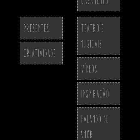
Presentes
Teatro e
Musicais
Criatividade
Vídeos
Inspiração
Falando de
Amor