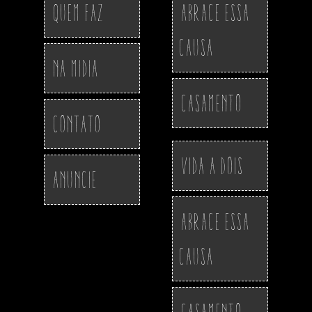
Quem Faz
Abrace essa
Causa
Na Midia
Casamento
Contato
Vida a Dois
Anuncie
Abrace essa
Causa
Casamento