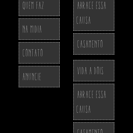
Quem Faz
Abrace essa
Causa
Na Midia
Casamento
Contato
Vida a Dois
Anuncie
Abrace essa
Causa
Casamento