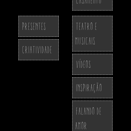
Presentes
Teatro e
Musicais
Criatividade
Vídeos
Inspiração
Falando de
Amor