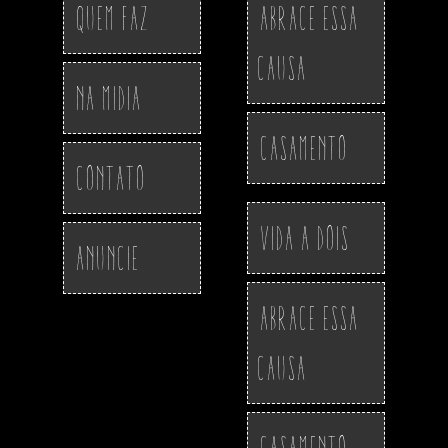
Quem Faz
Abrace essa
Causa
Na Midia
Casamento
Contato
Vida a Dois
Anuncie
Abrace essa
Causa
Casamento