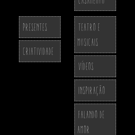
Presentes
Teatro e
Musicais
Criatividade
Vídeos
Inspiração
Falando de
Amor