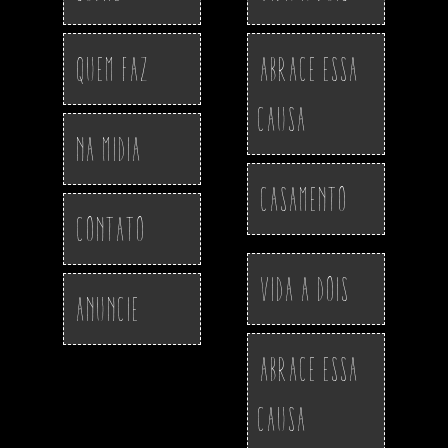
Quem Faz
Abrace essa
Causa
Na Midia
Casamento
Contato
Vida a Dois
Anuncie
Abrace essa
Causa