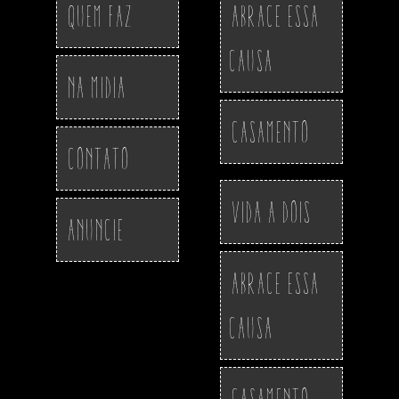
Quem Faz
Abrace essa
Causa
Na Midia
Casamento
Contato
Vida a Dois
Anuncie
Abrace essa
Causa
Casamento