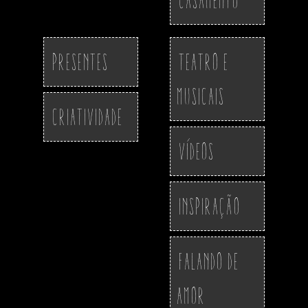
Presentes
Teatro e
Musicais
Criatividade
Vídeos
Inspiração
Falando de
Amor