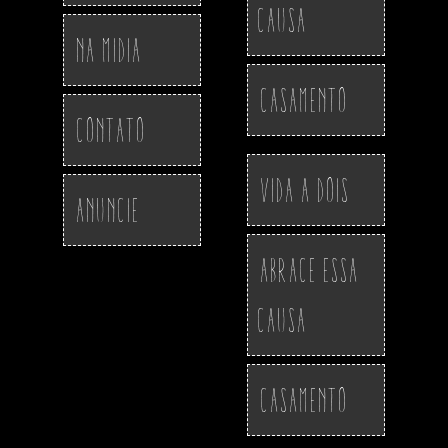
Causa
Na Midia
Casamento
Contato
Vida a Dois
Anuncie
Abrace essa
Causa
Casamento