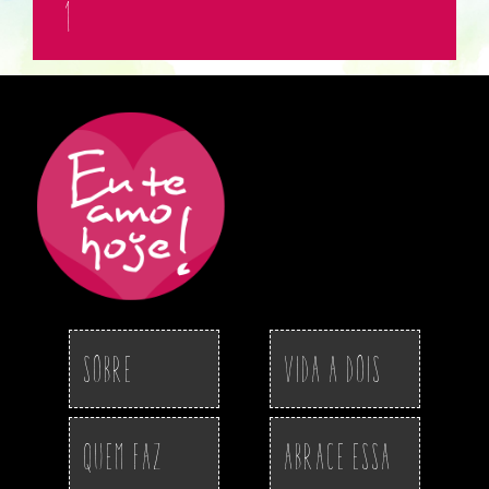
1
Sobre
Vida a Dois
Quem Faz
Abrace essa