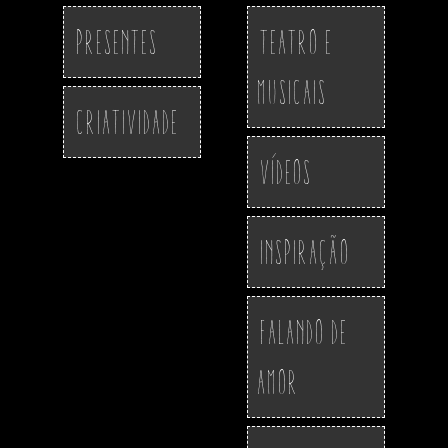
Presentes
Teatro e
Musicais
Criatividade
Vídeos
Inspiração
Falando de
Amor