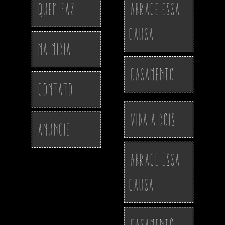
Quem Faz
Abrace essa
Causa
Na Midia
Casamento
Contato
Vida a Dois
Anuncie
Abrace essa
Causa
Casamento