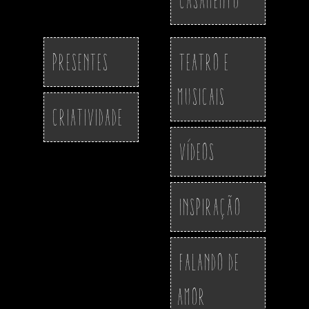
Presentes
Teatro e
Musicais
Criatividade
Vídeos
Inspiração
Falando de
Amor