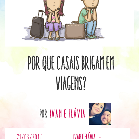
Por que casais brigam em
viagens?
por
Ivan e Flávia
21/03/2017
Ivan e Flávia
-