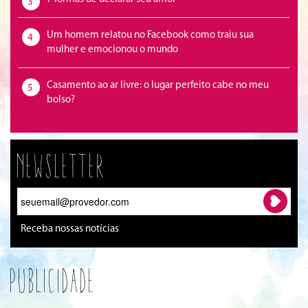
3
Um homem relatou no Facebook como traiu sua
4
mulher e emocionou o mundo
Casamento ao ar livre: o lugar perfeito cabe no meu
5
bolso?
Newsletter
Receba nossas notícias
Publicidade