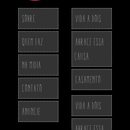
Sobre
Vida a Dois
Quem Faz
Abrace essa
Causa
Na Midia
Casamento
Contato
Vida a Dois
Anuncie
Abrace essa