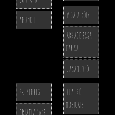
Vida a Dois
Anuncie
Abrace essa
Causa
Casamento
Presentes
Teatro e
Musicais
Criatividade