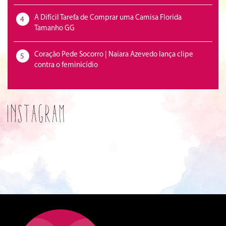
A Difícil Tarefa de Comprar uma Camisa Florida
4
Tamanho GG
Coração Pede Socorro | Naiara Azevedo lança clipe
5
contra o feminicídio
Instagram