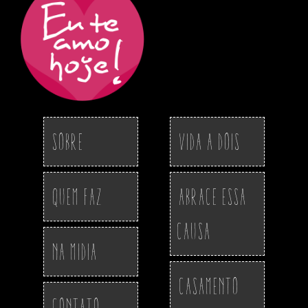
Sobre
Vida a Dois
Quem Faz
Abrace essa
Causa
Na Midia
Casamento
Contato