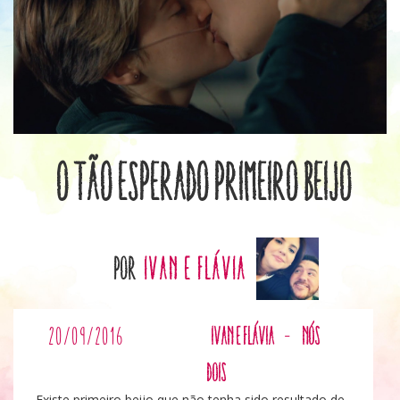
O tão esperado Primeiro Beijo
por
Ivan e Flávia
20/09/2016
Ivan e Flávia
-
Nós
Dois
Existe primeiro beijo que não tenha sido resultado de