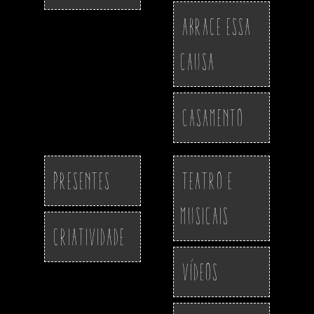
Abrace essa
Causa
Casamento
Presentes
Teatro e
Musicais
Criatividade
Vídeos