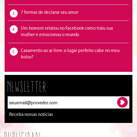
7 formas de declarar seu amor
3
Um homem relatou no Facebook como traiu sua
4
mulher e emocionou o mundo
Casamento ao ar livre: o lugar perfeito cabe no meu
5
bolso?
Newsletter
Receba nossas notícias