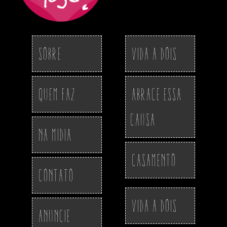
Sobre
Vida a Dois
Quem Faz
Abrace essa
Causa
Na Midia
Casamento
Contato
Vida a Dois
Anuncie