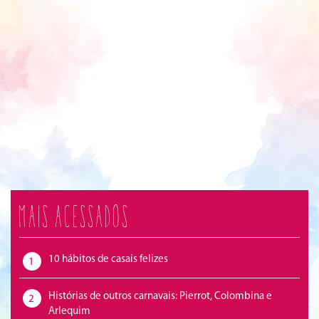
Mais acessados
10 hábitos de casais felizes
1
Histórias de outros carnavais: Pierrot, Colombina e
2
Arlequim