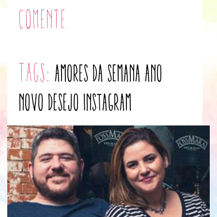
Comente
tags:
Amores da Semana
ano
novo
desejo
instagram