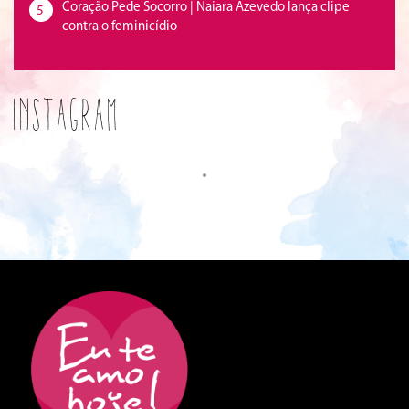
Coração Pede Socorro | Naiara Azevedo lança clipe
5
contra o feminicídio
Instagram