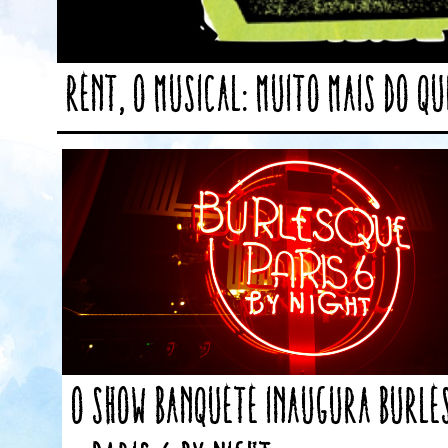
Rent, o Musical: muito mais do q
O show Banquete inaugura Burle