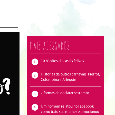
Mais acessados
10 hábitos de casais felizes
1
Histórias de outros carnavais: Pierrot,
2
Colombina e Arlequim
7 formas de declarar seu amor
3
Um homem relatou no Facebook
4
como traiu sua mulher e emocionou