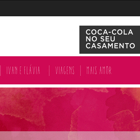
|
Ivan e Flávia
|
Viagens
|
Mais amor