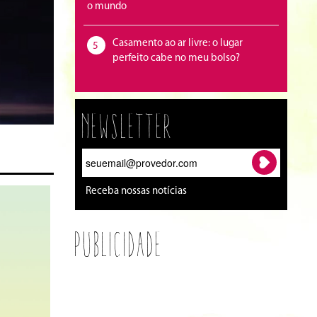
o mundo
Casamento ao ar livre: o lugar
5
perfeito cabe no meu bolso?
Newsletter
Receba nossas notícias
Publicidade