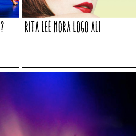
Rita Lee mora logo ali
o?