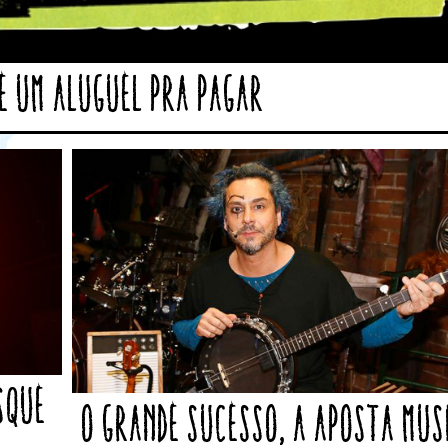
ue um aluguel pra pagar
sque
O Grande Sucesso, a aposta mus