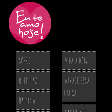
Sobre
Vida a Dois
Quem Faz
Abrace essa
Causa
Na Midia