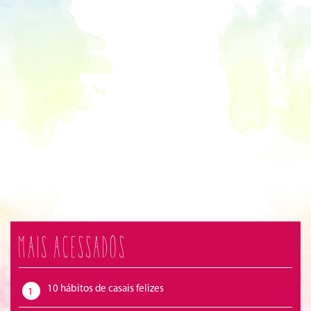
Mais acessados
10 hábitos de casais felizes
1