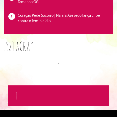
Tamanho GG
Coração Pede Socorro | Naiara Azevedo lança clipe
5
contra o feminicídio
Instagram
1