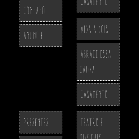
Casamento
Contato
Vida a Dois
Anuncie
Abrace essa
Causa
Casamento
Presentes
Teatro e
Musicais