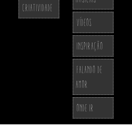
Criatividade
Vídeos
Inspiração
Falando de
Amor
Onde ir