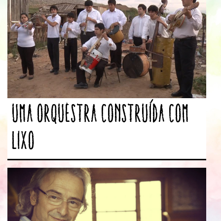
Uma orquestra construída com
lixo