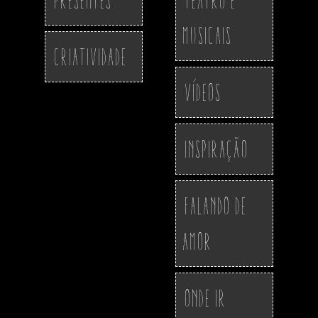
Musicais
Criatividade
Vídeos
Inspiração
Falando de
Amor
Onde ir