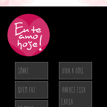
Sobre
Vida a Dois
Quem Faz
Abrace essa
Causa