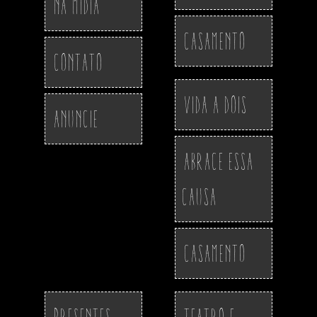
Na Midia
Casamento
Contato
Vida a Dois
Anuncie
Abrace essa
Causa
Casamento
Presentes
Teatro e