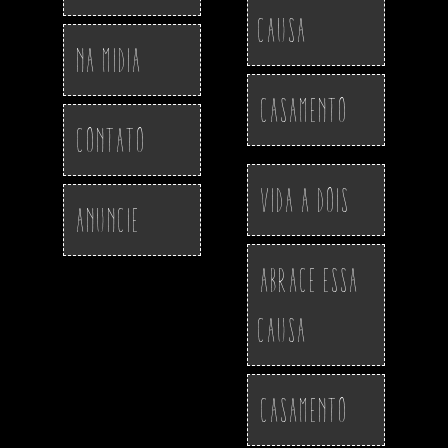
Causa
Na Midia
Casamento
Contato
Vida a Dois
Anuncie
Abrace essa
Causa
Casamento