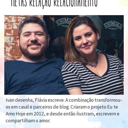
metas
relação
relacionamento
Ivan desenha, Flávia escreve. A combinação transformou-
os em casal e parceiros de blog. Criaram o projeto Eu te
Amo Hoje em 2012, e desde então ilustram, escrevem e
compartilham o amor.