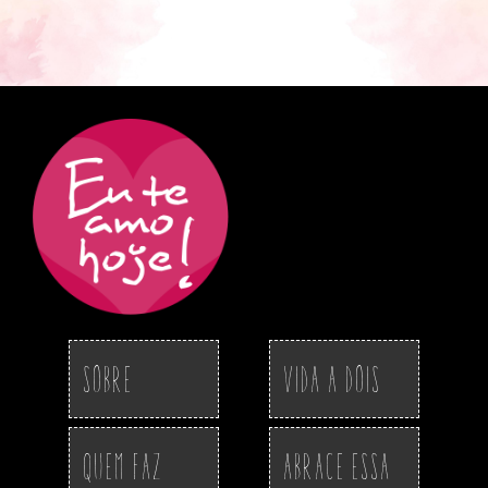
Sobre
Vida a Dois
Quem Faz
Abrace essa