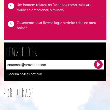
Um homem relatou no Facebook como traiu sua
4
mulher e emocionou o mundo
Casamento ao ar livre: o lugar perfeito cabe no meu
5
bolso?
Newsletter
Receba nossas notícias
Publicidade